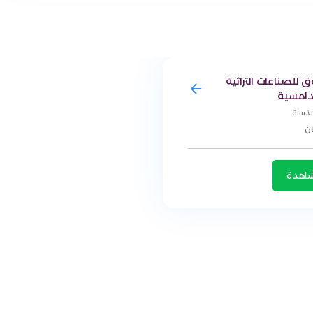
وق للصناعات التراثية
دامسية
نذ سنة
اهدة