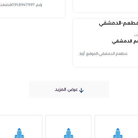
رقم، 091،8947997قصعت افتا...
ات
 الدمشقي
مطعم الدمشقي•الموقع: أوبا...
عرض المزيد