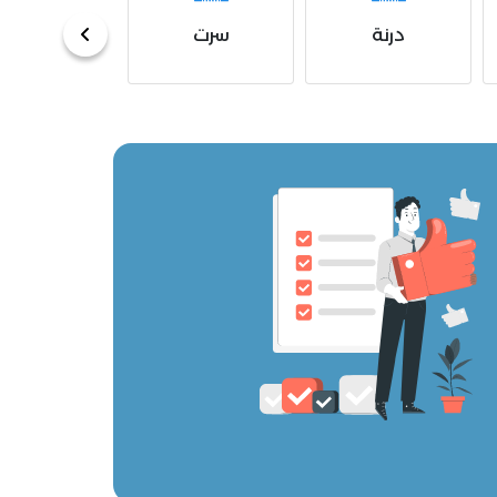
رت
سبها
المرقب