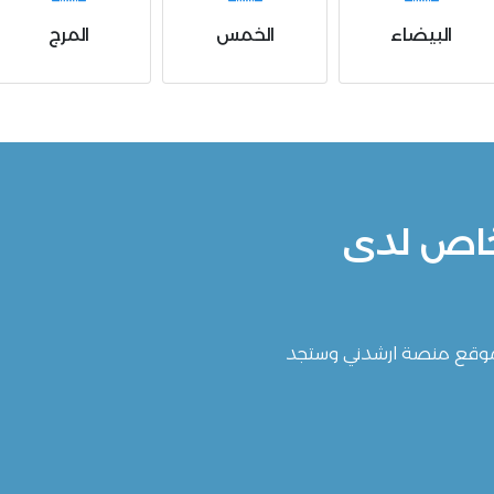
المرج
درنة
س
خاص لدى
 موقع منصة ارشدني وستجد